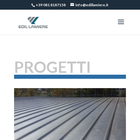
+39 081 8187158
info@edillamiere.it
PROGETTI