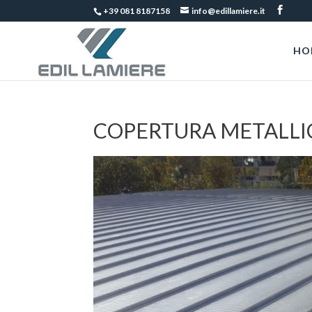
+39 081 8187158
info@edillamiere.it
HO
COPERTURA METALLI