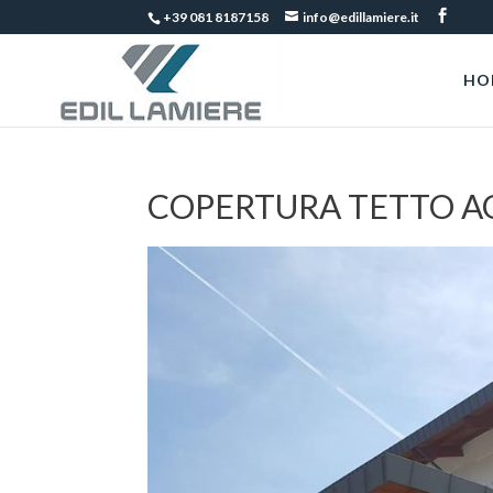
+39 081 8187158
info@edillamiere.it
HO
COPERTURA TETTO 